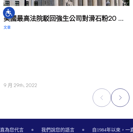
美
國最高法院駁回強生公司對滑石粉20 億美元罰款判決的上訴
文章
文
9 月 29th, 2022
9
Footer
一直為您代言
我們說您的語言
自1984年以來，