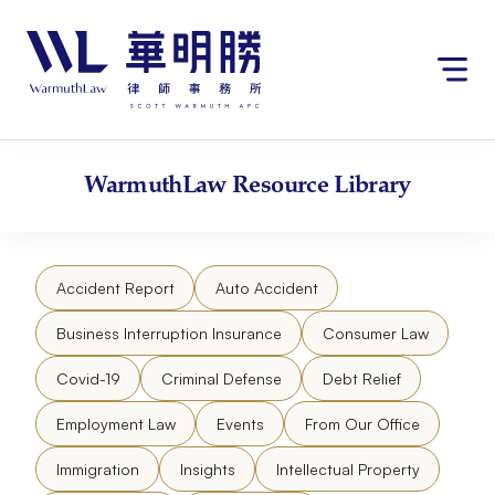
Skip
to
content
WarmuthLaw
Resource Library
Accident Report
Auto Accident
Business Interruption Insurance
Consumer Law
Covid-19
Criminal Defense
Debt Relief
Employment Law
Events
From Our Office
Immigration
Insights
Intellectual Property