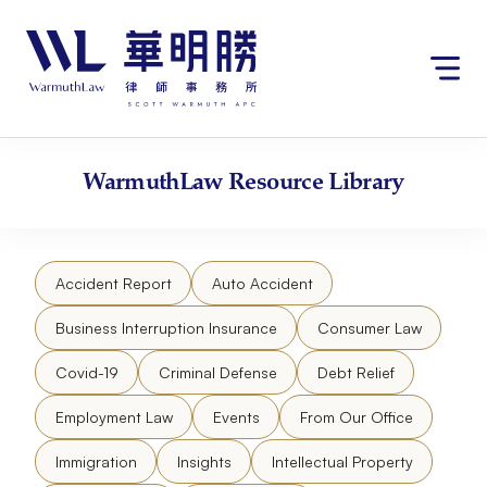
Skip
to
content
WarmuthLaw
Resource Library
Accident Report
Auto Accident
Business Interruption Insurance
Consumer Law
Covid-19
Criminal Defense
Debt Relief
Employment Law
Events
From Our Office
Immigration
Insights
Intellectual Property