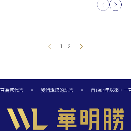
1
2
Footer
一直為您代言
我們說您的語言
自1984年以來，