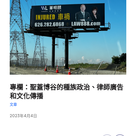
:
:
專欄：聖蓋博谷的種族政治、律師廣告
和文化傳播
文
文章
2
2023年4月4日