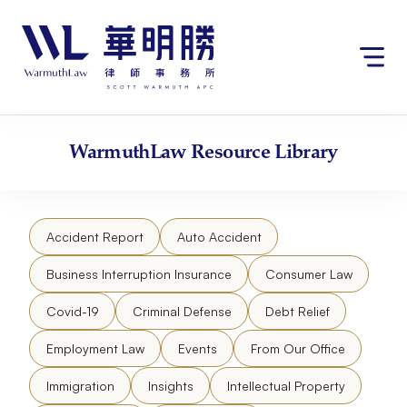
Skip
to
content
WarmuthLaw
Resource Library
Accident Report
Auto Accident
Business Interruption Insurance
Consumer Law
Covid-19
Criminal Defense
Debt Relief
Employment Law
Events
From Our Office
Immigration
Insights
Intellectual Property