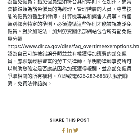
為豁免僱員；豁免僱員還須符合其他準則。在加州，通常
會被歸類為豁免僱員的為經理，管理階層的人員，專業技
能的僱員如醫生和律師，計算機專業和銷售人員等。每個
類別都有特定的準則，必須遵循這些準則才能被視為豁免
僱員。對於加班法，加州勞資關係部網站包含所有豁免僱
員分類
https://www.dir.ca.gov/dlse/faq_overtimeexemptions.
認為自己可能被錯誤分類並並有權獲得加班費的豁免僱
員，應聯繫經驗豐富的勞工法律師。華明勝律師事務所可
以幫助您確定是否應該因為加班獲得報酬，並為豁免僱員
爭取相關的所有福利。立即致電626-282-6868與我們聯
繫，免費法律諮詢。
SHARE THIS POST