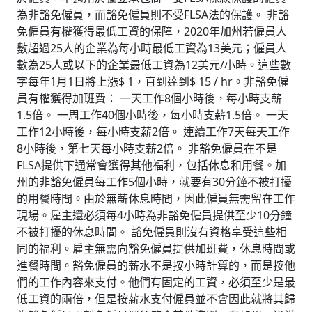
為非豁免僱員，而豁免僱員則不受FLSA法的保護。 非豁
免僱員有權獲得最低工資的保障，2020年加州若僱員人
數超過25人的企業為每小時最低工資為13美元；僱員人
數為25人或以下的企業最低工資為12美元/小時。這些數
字每年1月1日將上漲$ 1，直到達到$ 15 / hr。非豁免僱
員有權獲得加班費： 一天工作8個小時後，每小時支薪
1.5倍。 一周工作40個小時後，每小時支薪1.5倍。 一天
工作12小時後，每小時支薪2倍。 連續工作7天每天工作
8小時後，第七天每小時支薪2倍。 非豁免僱員在不是
FLSA提供下通常會獲得其他福利，包括休息和用餐。加
州的非豁免僱員每工作5個小時，就要有30分鐘不被打擾
的用餐時間。由於無薪休息時間，因此僱員無需留在工作
現場。雇主還必須每4小時為非豁免僱員提供至少10分鐘
不被打擾的休息時間。 豁免僱員則沒有資格享受這些相
同的福利。雇主無需向豁免僱員提供加班費，休息時間或
進餐時間。豁免僱員的薪水不是按小時計算的，而是按他
們的工作內容來支付。他們有固定的工資，必須至少是最
低工資的兩倍，但是按薪水支付僱員並不會因此就將其歸