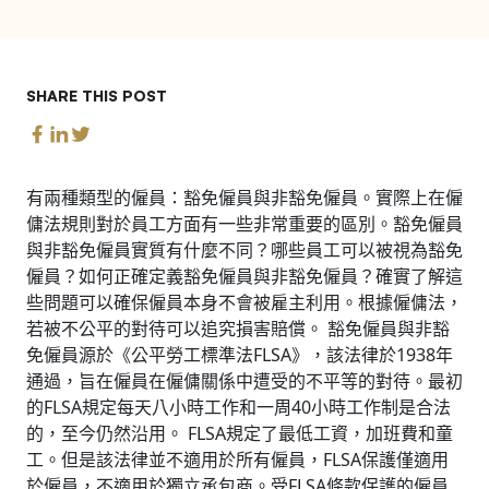
SHARE THIS POST
有兩種類型的僱員：豁免僱員與非豁免僱員。實際上在僱
傭法規則對於員工方面有一些非常重要的區別。豁免僱員
與非豁免僱員實質有什麼不同？哪些員工可以被視為豁免
僱員？如何正確定義豁免僱員與非豁免僱員？確實了解這
些問題可以確保僱員本身不會被雇主利用。根據僱傭法，
若被不公平的對待可以追究損害賠償。 豁免僱員與非豁
免僱員源於《公平勞工標準法FLSA》，該法律於1938年
通過，旨在僱員在僱傭關係中遭受的不平等的對待。最初
的FLSA規定每天八小時工作和一周40小時工作制是合法
的，至今仍然沿用。 FLSA規定了最低工資，加班費和童
工。但是該法律並不適用於所有僱員，FLSA保護僅適用
於僱員，不適用於獨立承包商。受FLSA條款保護的僱員