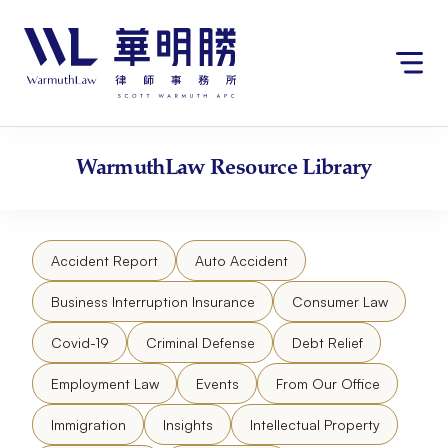
Skip
to
content
WarmuthLaw
Resource Library
Accident Report
Auto Accident
Business Interruption Insurance
Consumer Law
Covid-19
Criminal Defense
Debt Relief
Employment Law
Events
From Our Office
Immigration
Insights
Intellectual Property